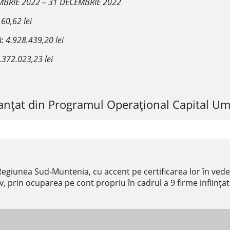
BRIE 2022 – 31 DECEMBRIE 2022
60,62 lei
4.928.439,20 lei
i:
.372.023,23 lei
inanțat din Programul Operațional Capital 
 Regiunea Sud-Muntenia, cu accent pe certificarea lor în veder
iv, prin ocuparea pe cont propriu în cadrul a 9 firme inființa