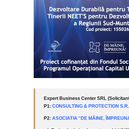
Expert Business Center SRL (Solicitant)
P1:
CONSULTING & PROTECTION S.R
P2:
ASOCIATIA “DE MÂINE, ÎMPREUN