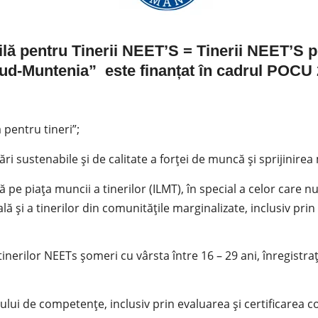
ilă pentru Tinerii NEET’S = Tinerii NEET’S p
ud-Muntenia” este finanțat în cadrul POCU
 pentru tineri”;
 sustenabile și de calitate a forței de muncă și sprijinirea 
ă pe piața muncii a tinerilor (ILMT), în special a celor care
ială și a tinerilor din comunitățile marginalizate, inclusiv pr
inerilor NEETs șomeri cu vârsta între 16 – 29 ani, înregistraț
ului de competențe, inclusiv prin evaluarea și certificarea