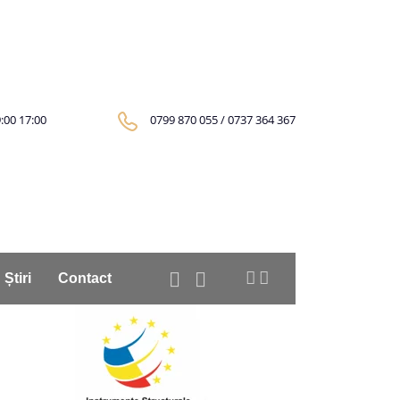
:00
17:00
0799 870 055 / 0737 364 367
Știri
Contact