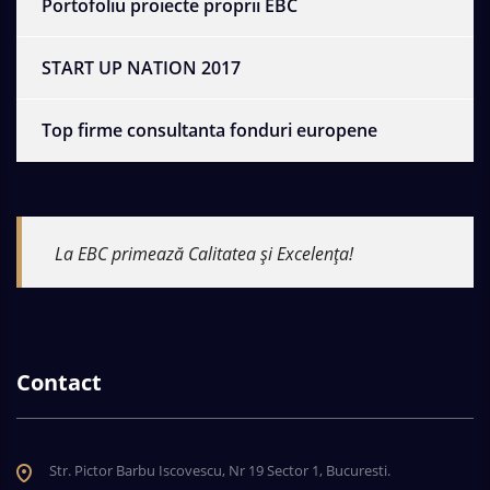
Portofoliu proiecte proprii EBC
START UP NATION 2017
Top firme consultanta fonduri europene
La EBC primează Calitatea și Excelența!
Contact
Str. Pictor Barbu Iscovescu, Nr 19 Sector 1, Bucuresti.