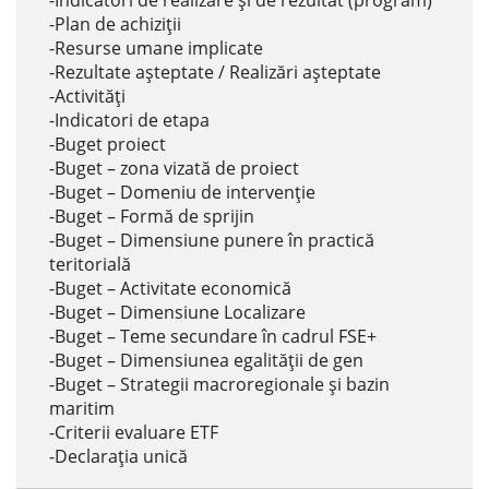
-Indicatori de realizare și de rezultat (program)
-Plan de achiziții
-Resurse umane implicate
-Rezultate așteptate / Realizări așteptate
-Activități
-Indicatori de etapa
-Buget proiect
-Buget – zona vizată de proiect
-Buget – Domeniu de intervenție
-Buget – Formă de sprijin
-Buget – Dimensiune punere în practică
teritorială
-Buget – Activitate economică
-Buget – Dimensiune Localizare
-Buget – Teme secundare în cadrul FSE+
-Buget – Dimensiunea egalității de gen
-Buget – Strategii macroregionale și bazin
maritim
-Criterii evaluare ETF
-Declarația unică