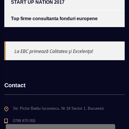
START UP NATION 2017
Top firme consultanta fonduri europene
La EBC primează Calitatea și Excelența!
Contact
Str. Pictor Barbu Iscovescu, Nr 19 Sector 1, Bucuresti.
0799 870 055