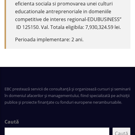
eficienta sociala si promovarea unei culturi
educationale antreprenoriale in domeniile
competitive de interes regional-EDUBUSINESS”
ID 125150. Val. Totala eligibila: 7,930,324.59 lei.
Perioada implementare: 2 ani.
EBC prestează servicii de consultanță și organizează cursuri și seminarii
în domeniul afacerilor și managementului, fiind specializată pe achiziții
publice și proiecte finanțate cu fonduri europene nerambursabile.
Caută
Caută