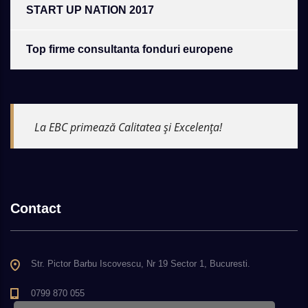
START UP NATION 2017
Top firme consultanta fonduri europene
La EBC primează Calitatea și Excelența!
Contact
Str. Pictor Barbu Iscovescu, Nr 19 Sector 1, Bucuresti.
0799 870 055