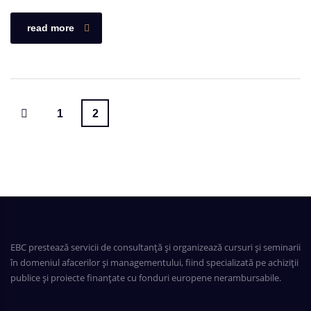
read more
1
2
EBC prestează servicii de consultanță și organizează cursuri și seminarii
în domeniul afacerilor și managementului, fiind specializată pe achiziții
publice și proiecte finanțate cu fonduri europene nerambursabile.