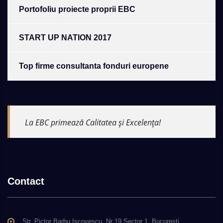
Portofoliu proiecte proprii EBC
START UP NATION 2017
Top firme consultanta fonduri europene
La EBC primează Calitatea și Excelența!
Contact
Str. Pictor Barbu Iscovescu, Nr 19 Sector 1, Bucuresti.